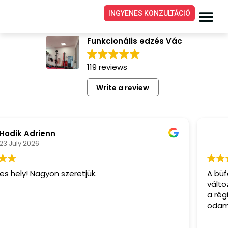
INGYENES KONZULTÁCIÓ
Funkcionális edzés
Funkcionális edzés Vác
119 reviews
Write a review
 Adrienn
Ger
y 2026
22 J
y! Nagyon szeretjük.
A büfé fel
változott a
a régióban
odamenni, 