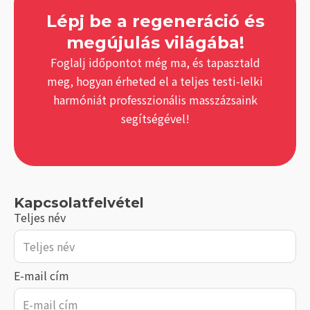
Lépj be a regeneráció és
megújulás világába!
Foglalj időpontot még ma, és tapasztald
meg, hogyan érheted el a teljes testi-lelki
harmóniát professzionális masszázsaink
segítségével!
Kapcsolatfelvétel
Teljes név
E-mail cím