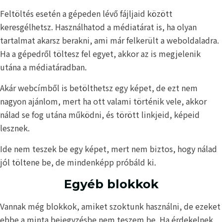
Feltöltés esetén a gépeden lévő fájljaid között
keresgélhetsz. Használhatod a médiatárat is, ha olyan
tartalmat akarsz berakni, ami már felkerült a weboldaladra.
Ha a gépedről töltesz fel egyet, akkor az is megjelenik
utána a médiatáradban.
Akár webcímből is betölthetsz egy képet, de ezt nem
nagyon ajánlom, mert ha ott valami történik vele, akkor
nálad se fog utána működni, és törött linkjeid, képeid
lesznek.
Ide nem teszek be egy képet, mert nem biztos, hogy nálad
jól töltene be, de mindenképp próbáld ki.
Egyéb blokkok
Vannak még blokkok, amiket szoktunk használni, de ezeket
ebbe a minta bejegyzésbe nem teszem be. Ha érdekelnek,