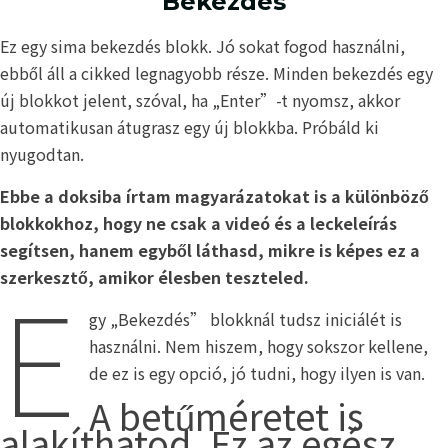
Bekezdés
Ez egy sima bekezdés blokk. Jó sokat fogod használni,
ebből áll a cikked legnagyobb része. Minden bekezdés egy
új blokkot jelent, szóval, ha „Enter”-t nyomsz, akkor
automatikusan átugrasz egy új blokkba. Próbáld ki
nyugodtan.
Ebbe a doksiba írtam magyarázatokat is a különböző
blokkokhoz, hogy ne csak a videó és a leckeleírás
segítsen, hanem egyből láthasd, mikre is képes ez a
E
szerkesztő, amikor élesben teszteled.
gy „Bekezdés” blokknál tudsz iniciálét is
használni. Nem hiszem, hogy sokszor kellene,
de ez is egy opció, jó tudni, hogy ilyen is van.
A betűméretet is
alakíthatod. Ez az egész