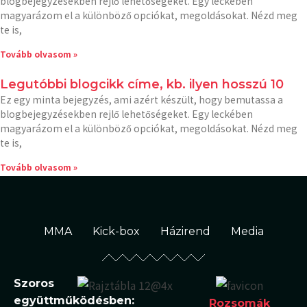
blogbejegyzésekben rejlő lehetőségeket. Egy leckében
magyarázom el a különböző opciókat, megoldásokat. Nézd meg
te is,
Tovább olvasom »
Legutóbbi blogcikk címe, kb. ilyen hosszú 10
Ez egy minta bejegyzés, ami azért készült, hogy bemutassa a
blogbejegyzésekben rejlő lehetőségeket. Egy leckében
magyarázom el a különböző opciókat, megoldásokat. Nézd meg
te is,
Tovább olvasom »
MMA
Kick-box
Házirend
Media
Szoros
együttműködésben:
Rozsomák