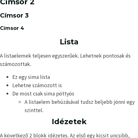
Címsor 2
Címsor 3
Címsor 4
Lista
A listaelemek teljesen egyszerűek. Lehetnek pontosak és
számozottak.
Ez egy sima lista
Lehetne számozott is
De most csak sima pöttyös
A listaelem behúzásával tudsz beljebb jönni egy
szinttel.
Idézetek
A következő 2 blokk idézetes. Az első egy kicsit uncsibb,