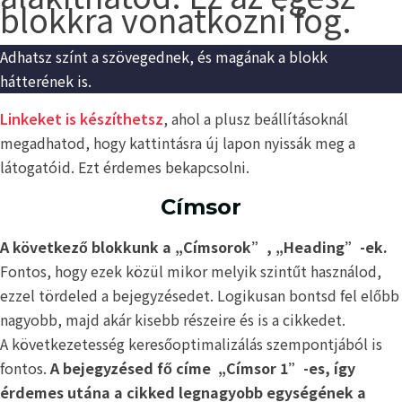
blokkra vonatkozni fog.
Adhatsz színt a szövegednek, és magának a blokk
hátterének is.
Linkeket is készíthetsz
, ahol a plusz beállításoknál
megadhatod, hogy kattintásra új lapon nyissák meg a
látogatóid. Ezt érdemes bekapcsolni.
Címsor
A következő blokkunk a „Címsorok”, „Heading”-ek.
Fontos, hogy ezek közül mikor melyik szintűt használod,
ezzel tördeled a bejegyzésedet. Logikusan bontsd fel előbb
nagyobb, majd akár kisebb részeire és is a cikkedet.
A következetesség keresőoptimalizálás szempontjából is
fontos.
A bejegyzésed fő címe „Címsor 1”-es, így
érdemes utána a cikked legnagyobb egységének a