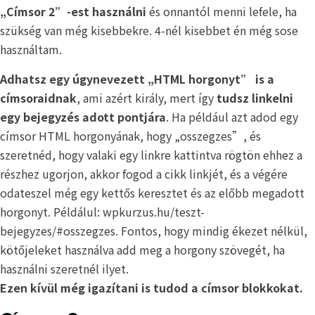
„Címsor 2”-est használni
és onnantól menni lefele, ha
szükség van még kisebbekre. 4-nél kisebbet én még sose
használtam.
Adhatsz egy úgynevezett „HTML horgonyt” is a
címsoraidnak
, ami azért király, mert így
tudsz linkelni
egy bejegyzés adott pontjára
. Ha például azt adod egy
címsor HTML horgonyának, hogy „osszegzes”, és
szeretnéd, hogy valaki egy linkre kattintva rögtön ehhez a
részhez ugorjon, akkor fogod a cikk linkjét, és a végére
odateszel még egy kettős keresztet és az előbb megadott
horgonyt. Példálul: wpkurzus.hu/teszt-
bejegyzes/#osszegzes. Fontos, hogy mindig ékezet nélkül,
kötőjeleket használva add meg a horgony szövegét, ha
használni szeretnél ilyet.
Ezen kívül még igazítani is tudod a címsor blokkokat.